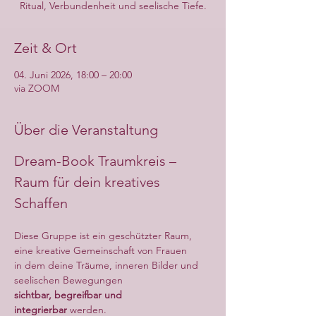
Ritual, Verbundenheit und seelische Tiefe.
Zeit & Ort
04. Juni 2026, 18:00 – 20:00
via ZOOM
Über die Veranstaltung
Dream-Book Traumkreis – 
Raum für dein kreatives 
Schaffen
Diese Gruppe ist ein geschützter Raum, 
eine kreative Gemeinschaft von Frauen
in dem deine Träume, inneren Bilder und 
seelischen Bewegungen
sichtbar, begreifbar und 
integrierbar
 werden.