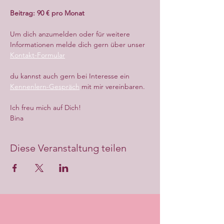
Beitrag: 90 € pro Monat
Um dich anzumelden oder für weitere 
Informationen melde dich gern über unser 
Kontakt-Formular
du kannst auch gern bei Interesse ein 
Kennenlern-Gespräch
 mit mir vereinbaren.
Ich freu mich auf Dich!
Bina
Diese Veranstaltung teilen