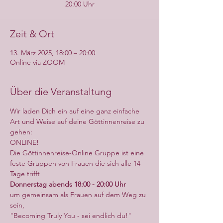
20:00 Uhr
Zeit & Ort
13. März 2025, 18:00 – 20:00
Online via ZOOM
Über die Veranstaltung
Wir laden Dich ein auf eine ganz einfache 
Art und Weise auf deine Göttinnenreise zu 
gehen:
ONLINE!
Die Göttinnenreise-Online Gruppe ist eine 
feste Gruppen von Frauen die sich alle 14 
Tage trifft
Donnerstag abends 18:00 - 20:00 Uhr
um gemeinsam als Frauen auf dem Weg zu 
sein,
"Becoming Truly You - sei endlich du!"