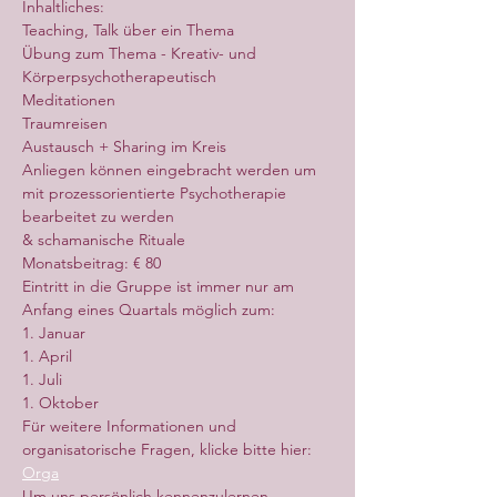
Inhaltliches:
Teaching, Talk über ein Thema
Übung zum Thema - Kreativ- und 
Körperpsychotherapeutisch
Meditationen
Traumreisen
Austausch + Sharing im Kreis
Anliegen können eingebracht werden um 
mit prozessorientierte Psychotherapie 
bearbeitet zu werden
& schamanische Rituale
Monatsbeitrag: € 80
Eintritt in die Gruppe ist immer nur am 
Anfang eines Quartals möglich zum:
1. Januar
1. April
1. Juli
1. Oktober
Für weitere Informationen und 
organisatorische Fragen, klicke bitte hier: 
Orga
Um uns persönlich kennenzulernen 