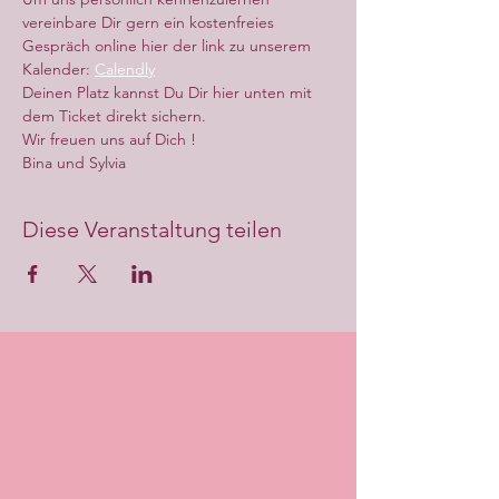
vereinbare Dir gern ein kostenfreies 
Gespräch online hier der link zu unserem 
Kalender: 
Calendly
Deinen Platz kannst Du Dir hier unten mit 
dem Ticket direkt sichern.
Wir freuen uns auf Dich !
Bina und Sylvia
Diese Veranstaltung teilen