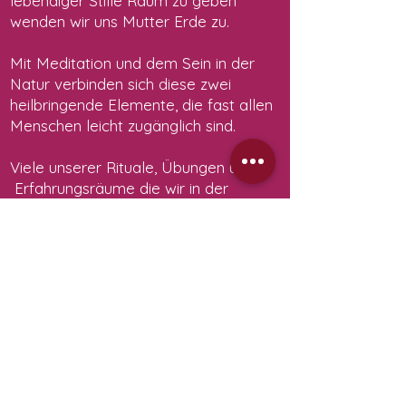
lebendiger Stille Raum zu geben
wenden wir uns Mutter Erde zu.
Mit Meditation und dem Sein in der
Natur verbinden sich diese zwei
heilbringende Elemente, die fast allen
Menschen leicht zugänglich sind.
Viele unserer Rituale, Übungen und
Erfahrungsräume die wir in der
Göttinnenreise eröffnen kennen wir
aus dem Schamanismus, wir haben
sie aus dem alten Wissen hier auf
unser gegenwärtiges Bewusstsein
übertragen, um unser tiefstes Selbst
wieder zu finden und zu erwachen.