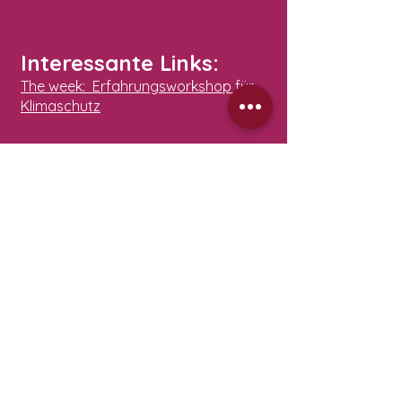
Interessante Links:
The week: Erfahrungsworkshop für
Klimaschutz
Kunst und Fotografie:
Annely Baum Fotografie
Bina Baum Artwork & Neurographik
Dorrie Joy Artwork​ "Moon Lodge"
Tabea Fotos
Webdesign und
Businesscoaching: