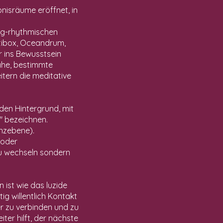
nisräume eröffnet, in
ang-rhythmischen
utibox, Oceandrum,
r ins Bewusstsein
ähe, bestimmte
itern die meditative
en Hintergrund, mit
t" bezeichnen.
enzebene).
 oder
u wechseln sondern
ist wie das luzide
ig willentlich Kontakt
er zu verbinden und zu
ter hilft, der nächste