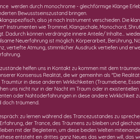
rance werden durch monochrome - gleichförmige Klänge Erleb
änderten Bewusstseinszustand bringen.
klangspezifisch, also je nach Instrument verschieden. Die kl
en" Instrumenten wie Trommel, Klangschale, Monochord, Shr
gt. Dadurch können verdrängte innere Anteile/ Inhalte... wiede
ilsame Neuerfahrung ist möglich. Körperarbeit, Berührung, N
, vertiefte Atmung, stimmlicher Ausdruck vertiefen und erwe
rfahrung.
zustände helfen uns in Kontakt zu kommen mit dem träumend
unserer Konsensus Realität, die wir gemeinhin als "Die Realitä
 Traumtür in diese anderen Wirklichkeiten (Traumebene, Ess
n uns nicht nur in der Nacht im Traum oder in existentiellen
nten oder Nahtoderfahrungen in diese andere Wirklichkeit z
nd doch träumend.
spräch: zu lernen während des Trancezustandes zu sprechen 
 Erfahrung, der Trance, des Träumens zu bleiben und gleichzeit
bleiben mit der Begleiterin, um diese beiden Welten miteinand
these entsteht ein drittes ganz Neues das werden will, das wei