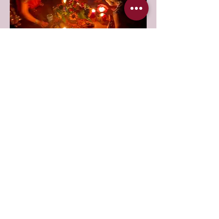
08
Rauhnachts-Dreaming
2025/26
Online Gruppe via Zoom
mehr erfahren