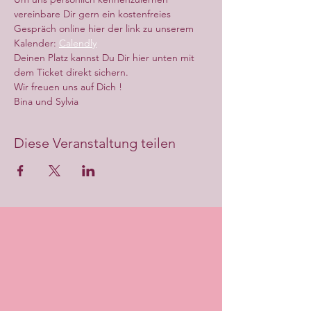
vereinbare Dir gern ein kostenfreies 
Gespräch online hier der link zu unserem 
Kalender: 
Calendly
Deinen Platz kannst Du Dir hier unten mit 
dem Ticket direkt sichern.
Wir freuen uns auf Dich !
Bina und Sylvia
Diese Veranstaltung teilen