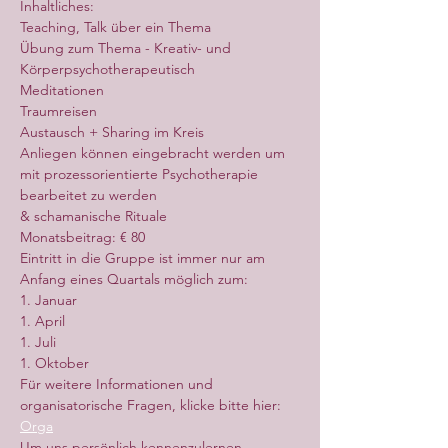
Inhaltliches:
Teaching, Talk über ein Thema
Übung zum Thema - Kreativ- und 
Körperpsychotherapeutisch
Meditationen
Traumreisen
Austausch + Sharing im Kreis
Anliegen können eingebracht werden um 
mit prozessorientierte Psychotherapie 
bearbeitet zu werden
& schamanische Rituale
Monatsbeitrag: € 80
Eintritt in die Gruppe ist immer nur am 
Anfang eines Quartals möglich zum:
1. Januar
1. April
1. Juli
1. Oktober
Für weitere Informationen und 
organisatorische Fragen, klicke bitte hier: 
Orga
Um uns persönlich kennenzulernen 