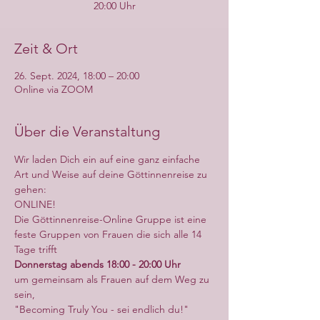
20:00 Uhr
Zeit & Ort
26. Sept. 2024, 18:00 – 20:00
Online via ZOOM
Über die Veranstaltung
Wir laden Dich ein auf eine ganz einfache 
Art und Weise auf deine Göttinnenreise zu 
gehen:
ONLINE!
Die Göttinnenreise-Online Gruppe ist eine 
feste Gruppen von Frauen die sich alle 14 
Tage trifft
Donnerstag abends 18:00 - 20:00 Uhr
um gemeinsam als Frauen auf dem Weg zu 
sein,
"Becoming Truly You - sei endlich du!"