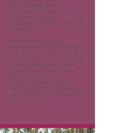
den Tanz meiner inneren
archtypischen Anteile in mir in
Schönheit zu tanzen…
und immer mehr die zu werden die
ich wirklich bin.
Meine eigene Medizin zu
entdecken, die ich für die Welt bin,
mich damit zu zeigen und damit in
der Welt wirksam zu werden. Auch
wenn ich immer wieder zweifle,
ringe und mich schäme, Angst
habe nicht genug zu sein-
trotzdem dabei zu bleiben, mir
selber treu, sichtbar zu werden
auch mit meiner Verletzlichkeit und
meiner Wunde.