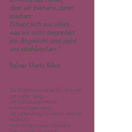
dass wir beinahe daran
sterben.
Erhebt sich aus allem
was wir nicht begreifen
ein Angesicht und sieht
uns strahlend an."
Rainer Maria Rilke
Die Göttinnenreise ist für mich ein
spiritueller Weg,
der Entfaltung meines
wahrhaftigen Seins,
die Verbindung zu meiner inneren
Wildnatur,
Heilung von meiner Wunde in
meine weibliche Würde,