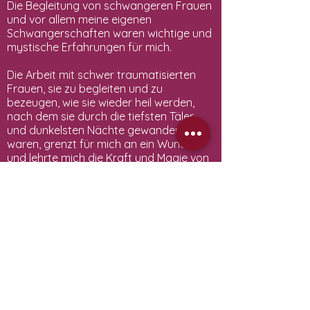
Die Begleitung von schwangeren Frauen
und vor allem meine eigenen
Schwangerschaften waren wichtige und
mystische Erfahrungen für mich.
Die Arbeit mit schwer traumatisierten
Frauen, sie zu begleiten und zu
bezeugen, wie sie wieder heil werden,
nach dem sie durch die tiefsten Täler
und dunkelsten Nächte gewandert
waren, grenzt für mich an ein Wunder
und lehrte mich die Kraft und Magie von
Ganzheitlicher Psychotherapie.
Es ist mir eine große Ehre Frauen auf
diesem Weg zu begleiten und selbst und
gemeinsam wieder heil zu werden.
Die Göttinnenreise ist für mich auch
ein Dialog mit den Göttinnenkräften in
mir, meines Göttlichen-Selbst, meiner
Essenz und dient der Entfaltung meiner
Seele.