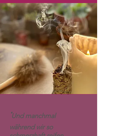
"
Und manchmal
während wir so
schmerzhaft reifen,