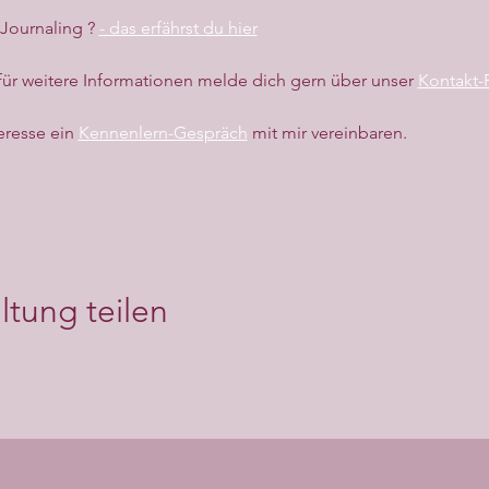
ournaling ? 
- das erfährst du hier
r weitere Informationen melde dich gern über unser 
Kontakt-
eresse ein 
Kennenlern-Gespräch
 mit mir vereinbaren.
ltung teilen