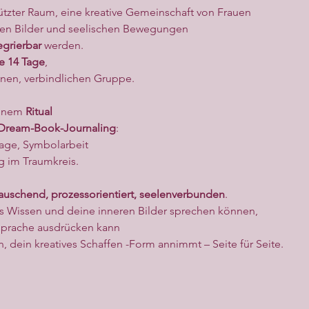
ützter Raum, eine kreative Gemeinschaft von Frauen
ren Bilder und seelischen Bewegungen
egrierbar
 werden.
e 14 Tage
,
einen, verbindlichen Gruppe.
inem 
Ritual
Dream-Book-Journaling
:
lage, Symbolarbeit
 im Traumkreis.
auschend, prozessorientiert, seelenverbunden
.
es Wissen und deine inneren Bilder sprechen können, 
dsprache ausdrücken kann
 dein kreatives Schaffen -Form annimmt – Seite für Seite.