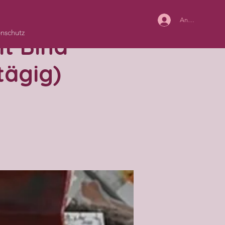
Anmelden
nschutz
t Bina
tägig)