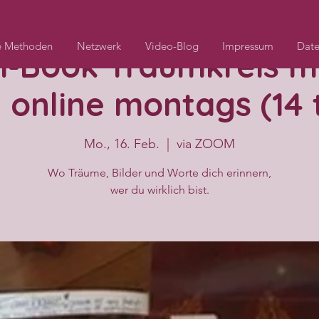
e Methoden
Netzwerk
Video-Blog
Impressum
Date
-Book Traumkreis mi
online montags (14 
Mo., 16. Feb.
  |  
via ZOOM
Wo Träume, Bilder und Worte dich erinnern,
wer du wirklich bist.