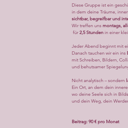
Diese Gruppe ist ein gesch
in dem deine Träume, inne
sichtbar, begreifbar und int
Wir treffen uns 
montags, all
 für 
2,5 Stunden
 in einer kl
Jeder Abend beginnt mit e
Danach tauchen wir ein ins 
mit Schreiben, Bildern, Col
und behutsamer Spiegelung
Nicht analytisch – sondern 
l
Ein Ort, an dem dein inner
wo deine Seele sich in Bil
und dein Weg, dein Werden,
Beitrag: 90 € pro Monat