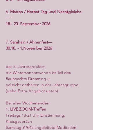
6. 
Mabon / Herbst-Tag-und-Nachtgleiche
— 
18.- 20. September 2026
7. 
Samhain / Ahnenfest
— 
30.10. - 1.November 2026
das 8. Jahreskreisfest, 
die Wintersonnenwende ist Teil des 
Rauhnachts-Dreaming u
nd nicht enthalten in der Jahresgruppe.
(siehe Extra-Angebot unten)
Bei allen Wochenenden 
1. 
LIVE ZOOM-Treffen
Freitags 18-21 Uhr Einstimmung, 
Kreisgespräch
Samstag 9-9:45 angeleitete Meditation