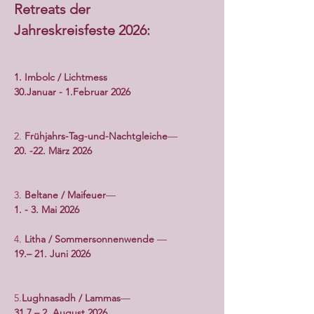
Retreats der
Jahreskreisfeste 2026:
1. Imbolc / Lichtmess
30.Januar - 1.Februar 2026
2. 
Frühjahrs-Tag-und-Nachtgleiche
— 
20. -22. März 2026
3. 
Beltane / Maifeuer
— 
1. - 3. Mai 2026
4.
 Litha / Sommersonnenwende
 — 
19.– 21. Juni 2026
5.
Lughnasadh / Lammas
— 
31.7 – 2. August 2026