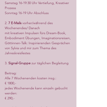
Samstag 16-19:30 Uhr Vertiefung, Kreativer 
Prozess
Sonntag 16-19 Uhr Abschluss
2. 
7 E-Mails 
vorher/während des 
Wochenendes/ Danach
mit kreativen Impulsen fürs Dream-Book, 
Embodiment Übungen, Imaginationsreisen, 
Göttinnen-Talk: Inspirierenden Gesprächen 
von Sylvia und mir zum Thema des 
Jahreskreisfestes
3. 
Signal-Gruppe 
zur täglichen Begleitung
Beitrag: 
Alle 7 Wochenenden kosten insg.:
€ 1800,-
jedes Wochenende kann einzeln gebucht 
werden:
€ 290,-