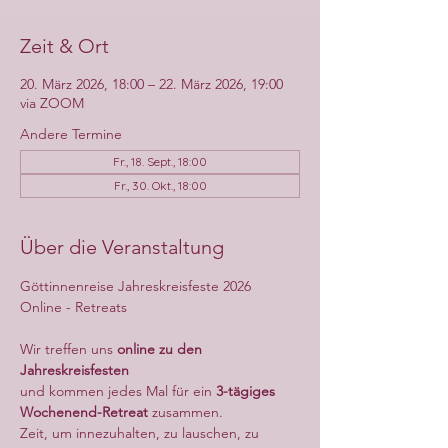
Zeit & Ort
20. März 2026, 18:00 – 22. März 2026, 19:00
via ZOOM
Andere Termine
Fr., 18. Sept., 18:00
Fr., 30. Okt., 18:00
Über die Veranstaltung
Göttinnenreise Jahreskreisfeste 2026 
Online - Retreats
Wir treffen uns 
online zu den 
Jahreskreisfesten
und kommen jedes Mal für ein 
3-tägiges 
Wochenend-Retreat
 zusammen.
Zeit, um innezuhalten, zu lauschen, zu 