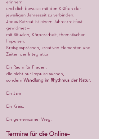
erinnern
und dich bewusst mit den Kräften der 
jeweiligen Jahreszeit zu verbinden.
Jedes Retreat ist einem Jahreskreisfest 
gewidmet –
mit Ritualen, Körperarbeit, thematischen 
Impulsen,
Kreisgesprächen, kreativen Elementen und 
Zeiten der Integration
Ein Raum für Frauen,
die nicht nur Impulse suchen,
sondern 
Wandlung im Rhythmus der Natur
.
Ein Jahr.
Ein Kreis.
Ein gemeinsamer Weg.
Termine für die Online-