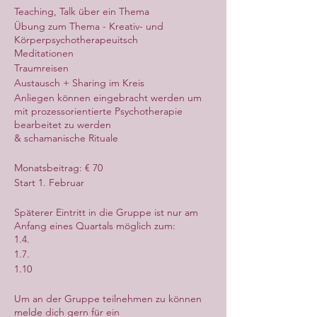
Teaching, Talk über ein Thema
Übung zum Thema - Kreativ- und
Körperpsychotherapeuitsch
Meditationen
Traumreisen
Austausch + Sharing im Kreis
Anliegen können eingebracht werden um
mit prozessorientierte Psychotherapie
bearbeitet zu werden
& schamanische Rituale
Monatsbeitrag: € 70
Start 1. Februar
Späterer Eintritt in die Gruppe ist nur am
Anfang eines Quartals möglich zum:
1.4.
1.7.
1.10
Um an der Gruppe teilnehmen zu können
melde dich gern für ein