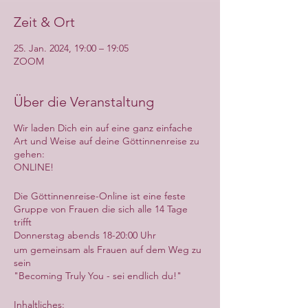
Zeit & Ort
25. Jan. 2024, 19:00 – 19:05
ZOOM
Über die Veranstaltung
Wir laden Dich ein auf eine ganz einfache
Art und Weise auf deine Göttinnenreise zu
gehen:
ONLINE!
Die Göttinnenreise-Online ist eine feste
Gruppe von Frauen die sich alle 14 Tage
trifft
Donnerstag abends 18-20:00 Uhr
um gemeinsam als Frauen auf dem Weg zu
sein
"Becoming Truly You - sei endlich du!"
Inhaltliches: