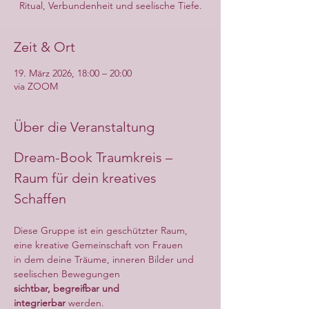
Ritual, Verbundenheit und seelische Tiefe.
Zeit & Ort
19. März 2026, 18:00 – 20:00
via ZOOM
Über die Veranstaltung
Dream-Book Traumkreis – 
Raum für dein kreatives 
Schaffen
Diese Gruppe ist ein geschützter Raum, 
eine kreative Gemeinschaft von Frauen
in dem deine Träume, inneren Bilder und 
seelischen Bewegungen
sichtbar, begreifbar und 
integrierbar
 werden.