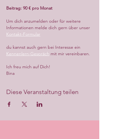
Beitrag: 90 € pro Monat
Um dich anzumelden oder für weitere 
Informationen melde dich gern über unser 
Kontakt-Formular
du kannst auch gern bei Interesse ein 
Kennenlern-Gespräch
 mit mir vereinbaren.
Ich freu mich auf Dich!
Bina
Diese Veranstaltung teilen