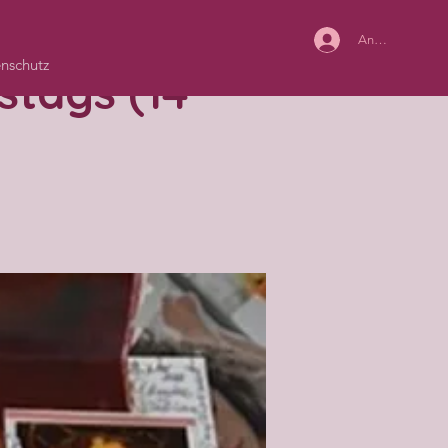
Anmelden
nschutz
stags (14