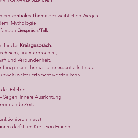
n und öffnen den Kreis.
 ein zentrales Thema 
des weiblichen Weges –
dern, Mythologie
efenden 
Gespräch/Talk
.
 für das 
Kreisgespräch
:
 achtsam, ununterbrochen,
aft und Verbundenheit.
efung in ein Thema - eine essentielle Frage
u zweit) weiter erforscht werden kann.
das Erlebte
 – Segen, innere Ausrichtung,
 kommende Zeit.
unktionieren musst.
nnern
 darfst- im Kreis von Frauen.