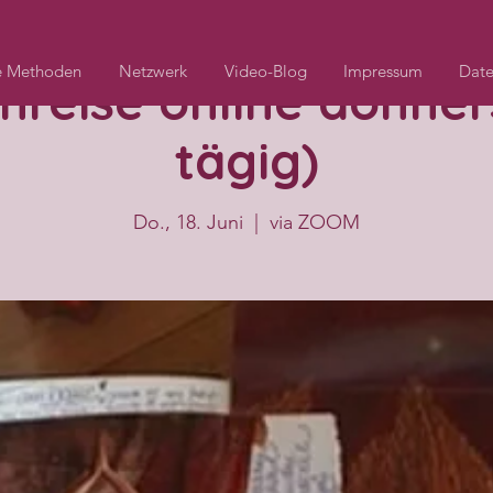
e Methoden
Netzwerk
Video-Blog
Impressum
Date
nreise online donner
tägig)
Do., 18. Juni
  |  
via ZOOM