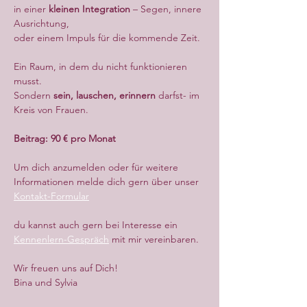
in einer 
kleinen Integration
 – Segen, innere 
Ausrichtung,
oder einem Impuls für die kommende Zeit.
Ein Raum, in dem du nicht funktionieren 
musst.
Sondern 
sein, lauschen, erinnern
 darfst- im 
Kreis von Frauen.
Beitrag: 90 € pro Monat
Um dich anzumelden oder für weitere 
Informationen melde dich gern über unser 
Kontakt-Formular
du kannst auch gern bei Interesse ein 
Kennenlern-Gespräch
 mit mir vereinbaren.
Wir freuen uns auf Dich!
Bina und Sylvia