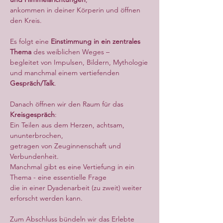
ankommen in deiner Körperin und öffnen 
den Kreis.
Es folgt eine 
Einstimmung in ein zentrales 
Thema 
des weiblichen Weges –
begleitet von Impulsen, Bildern, Mythologie
und manchmal einem vertiefenden 
Gespräch/Talk
.
Danach öffnen wir den Raum für das 
Kreisgespräch
:
Ein Teilen aus dem Herzen, achtsam, 
ununterbrochen,
getragen von Zeuginnenschaft und 
Verbundenheit.
Manchmal gibt es eine Vertiefung in ein 
Thema - eine essentielle Frage
die in einer Dyadenarbeit (zu zweit) weiter 
erforscht werden kann.
Zum Abschluss bündeln wir das Erlebte