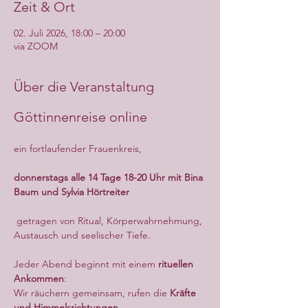
Zeit & Ort
02. Juli 2026, 18:00 – 20:00
via ZOOM
Über die Veranstaltung
Göttinnenreise online
ein fortlaufender Frauenkreis,
donnerstags alle 14 Tage 18-20 Uhr mit Bina 
Baum und Sylvia Hörtreiter
 getragen von Ritual, Körperwahrnehmung, 
Austausch und seelischer Tiefe.
Jeder Abend beginnt mit einem 
rituellen 
Ankommen
:
Wir räuchern gemeinsam, rufen die 
Kräfte 
und Himmelsrichtungen
,