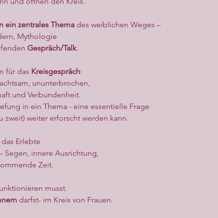
n und öffnen den Kreis.
 ein zentrales Thema 
des weiblichen Weges –
dern, Mythologie
efenden 
Gespräch/Talk
.
 für das 
Kreisgespräch
:
 achtsam, ununterbrochen,
aft und Verbundenheit.
efung in ein Thema - eine essentielle Frage
u zweit) weiter erforscht werden kann.
das Erlebte
 – Segen, innere Ausrichtung,
 kommende Zeit.
unktionieren musst.
nnern
 darfst- im Kreis von Frauen.