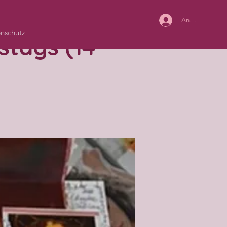
Anmelden
nschutz
stags (14