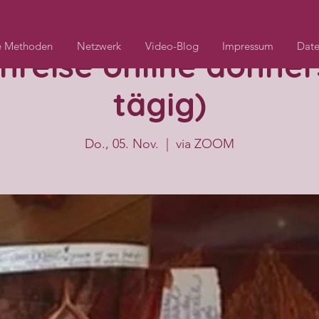
e Methoden
Netzwerk
Video-Blog
Impressum
Date
nreise online donner
tägig)
Do., 05. Nov.
  |  
via ZOOM