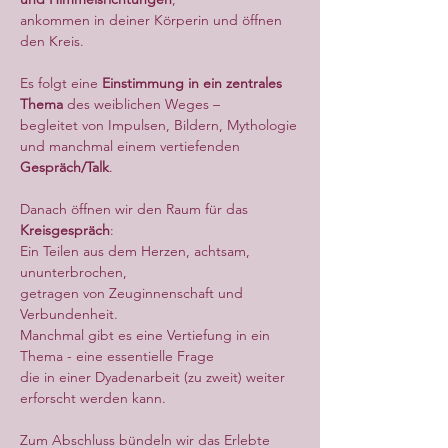
ankommen in deiner Körperin und öffnen 
den Kreis.
Es folgt eine 
Einstimmung in ein zentrales 
Thema 
des weiblichen Weges –
begleitet von Impulsen, Bildern, Mythologie
und manchmal einem vertiefenden 
Gespräch/Talk
.
Danach öffnen wir den Raum für das 
Kreisgespräch
:
Ein Teilen aus dem Herzen, achtsam, 
ununterbrochen,
getragen von Zeuginnenschaft und 
Verbundenheit.
Manchmal gibt es eine Vertiefung in ein 
Thema - eine essentielle Frage
die in einer Dyadenarbeit (zu zweit) weiter 
erforscht werden kann.
Zum Abschluss bündeln wir das Erlebte