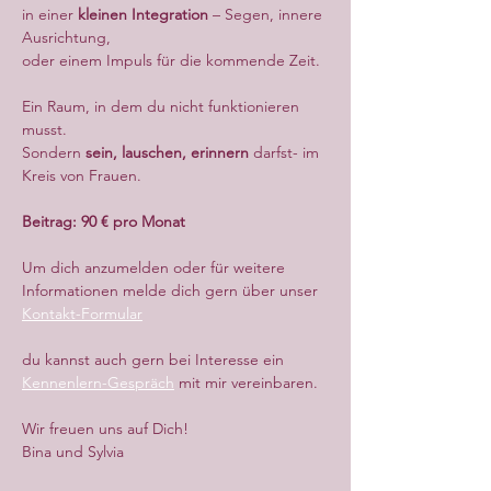
in einer 
kleinen Integration
 – Segen, innere 
Ausrichtung,
oder einem Impuls für die kommende Zeit.
Ein Raum, in dem du nicht funktionieren 
musst.
Sondern 
sein, lauschen, erinnern
 darfst- im 
Kreis von Frauen.
Beitrag: 90 € pro Monat
Um dich anzumelden oder für weitere 
Informationen melde dich gern über unser 
Kontakt-Formular
du kannst auch gern bei Interesse ein 
Kennenlern-Gespräch
 mit mir vereinbaren.
Wir freuen uns auf Dich!
Bina und Sylvia