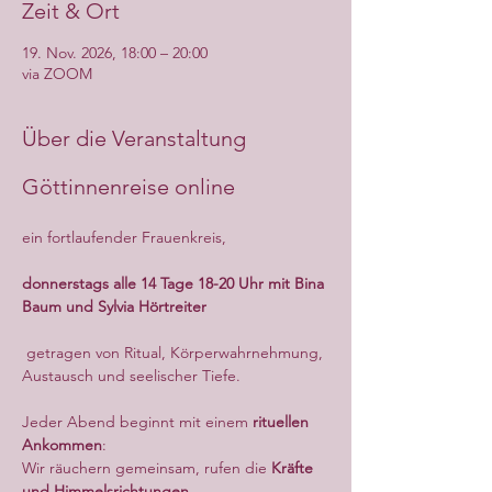
Zeit & Ort
19. Nov. 2026, 18:00 – 20:00
via ZOOM
Über die Veranstaltung
Göttinnenreise online
ein fortlaufender Frauenkreis,
donnerstags alle 14 Tage 18-20 Uhr mit Bina 
Baum und Sylvia Hörtreiter
 getragen von Ritual, Körperwahrnehmung, 
Austausch und seelischer Tiefe.
Jeder Abend beginnt mit einem 
rituellen 
Ankommen
:
Wir räuchern gemeinsam, rufen die 
Kräfte 
und Himmelsrichtungen
,