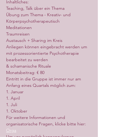
Inhaltliches:
Teaching, Talk über ein Thema
Übung zum Thema - Kreativ- und 
Körperpsychotherapeutisch
Meditationen
Traumreisen
Austausch + Sharing im Kreis
Anliegen können eingebracht werden um 
mit prozessorientierte Psychotherapie 
bearbeitet zu werden
& schamanische Rituale
Monatsbeitrag: € 80
Eintritt in die Gruppe ist immer nur am 
Anfang eines Quartals möglich zum:
1. Januar
1. April
1. Juli
1. Oktober
Für weitere Informationen und 
organisatorische Fragen, klicke bitte hier: 
Orga
Um uns persönlich kennenzulernen 