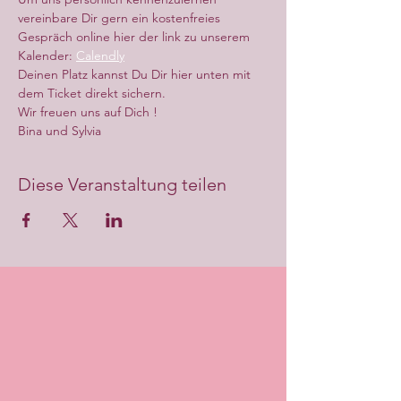
vereinbare Dir gern ein kostenfreies 
Gespräch online hier der link zu unserem 
Kalender: 
Calendly
Deinen Platz kannst Du Dir hier unten mit 
dem Ticket direkt sichern.
Wir freuen uns auf Dich !
Bina und Sylvia
Diese Veranstaltung teilen