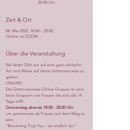
20:00 Uhr
Zeit & Ort
08. Mai 2025, 18:00 – 20:00
Online via ZOOM
Über die Veranstaltung
Wir laden Dich ein auf eine ganz einfache 
Art und Weise auf deine Göttinnenreise zu 
gehen:
ONLINE!
Die Göttinnenreise-Online Gruppe ist eine 
feste Gruppen von Frauen die sich alle 14 
Tage trifft
Donnerstag abends 18:00 - 20:00 Uhr
um gemeinsam als Frauen auf dem Weg zu 
sein,
"Becoming Truly You - sei endlich du!"