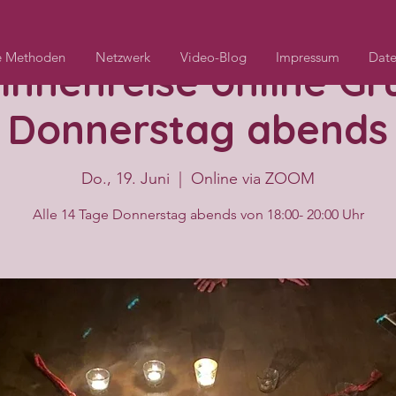
e Methoden
Netzwerk
Video-Blog
Impressum
Date
innenreise online G
Donnerstag abends
Do., 19. Juni
  |  
Online via ZOOM
Alle 14 Tage Donnerstag abends von 18:00- 20:00 Uhr