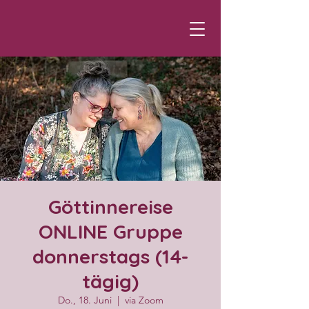
Göttinnereise
ONLINE Gruppe
donnerstags (14-
tägig)
Do., 18. Juni
  |  
via Zoom