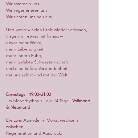
Wir sammeln uns.
Wir regenerieren uns.
Wir richten uns neu aus.
Und wenn wir den Kreis wieder verlassen,
tragen wir etwas mit hinaus –
etwas mehr Weite,
mehr Lebendigkeit,
mehr innere Ruhe,
mehr gelebte Schwesternschaft
und eine tiefere Verbundenheit
mit uns selbst und mit der Welt.
Dienstags · 19:00–21:00
 im Mondrhythmus · alle 14 Tage · 
Vollmond 
& Neumond
Die zwei Abende im Monat wechseln 
zwischen
Regeneration und Ausdruck,