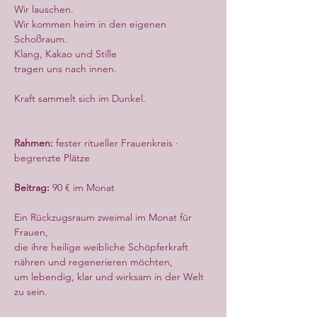
Wir lauschen.
Wir kommen heim in den eigenen 
Schoßraum.
Klang, Kakao und Stille
tragen uns nach innen.
Kraft sammelt sich im Dunkel.
Rahmen:
 fester ritueller Frauenkreis · 
begrenzte Plätze
Beitrag:
 90 € im Monat
Ein Rückzugsraum zweimal im Monat für 
Frauen,
die ihre heilige weibliche Schöpferkraft 
nähren und regenerieren möchten,
um lebendig, klar und wirksam in der Welt 
zu sein.