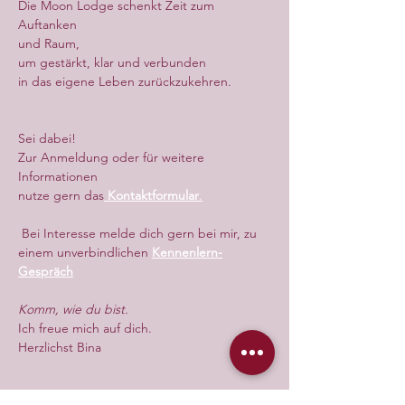
Die Moon Lodge schenkt Zeit zum 
Auftanken
und Raum,
um gestärkt, klar und verbunden
in das eigene Leben zurückzukehren.
Sei dabei!
Zur Anmeldung oder für weitere 
Informationen
nutze gern das
Kontaktformular
.
 Bei Interesse melde dich gern bei mir, zu 
einem unverbindlichen 
Kennenlern-
Gespräch
Komm, wie du bist.
Ich freue mich auf dich.
Herzlichst Bina