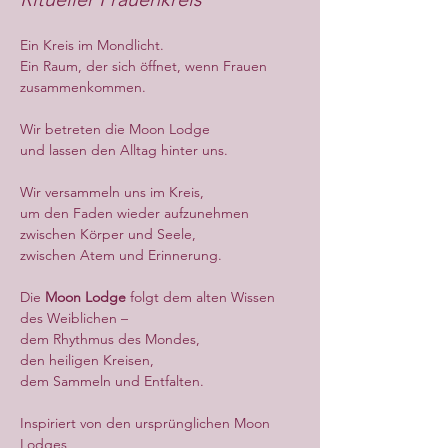
Ein Kreis im Mondlicht.
Ein Raum, der sich öffnet, wenn Frauen 
zusammenkommen.
Wir betreten die Moon Lodge
und lassen den Alltag hinter uns.
Wir versammeln uns im Kreis,
um den Faden wieder aufzunehmen
zwischen Körper und Seele,
zwischen Atem und Erinnerung.
Die 
Moon Lodge
 folgt dem alten Wissen 
des Weiblichen –
dem Rhythmus des Mondes,
den heiligen Kreisen,
dem Sammeln und Entfalten.
Inspiriert von den ursprünglichen Moon 
Lodges