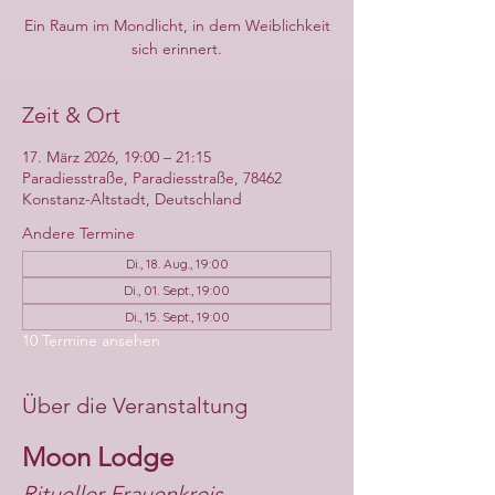
Ein Raum im Mondlicht, in dem Weiblichkeit
sich erinnert.
Zeit & Ort
17. März 2026, 19:00 – 21:15
Paradiesstraße, Paradiesstraße, 78462
Konstanz-Altstadt, Deutschland
Andere Termine
Di., 18. Aug., 19:00
Di., 01. Sept., 19:00
Di., 15. Sept., 19:00
10 Termine ansehen
Über die Veranstaltung
Moon Lodge
Ritueller Frauenkreis