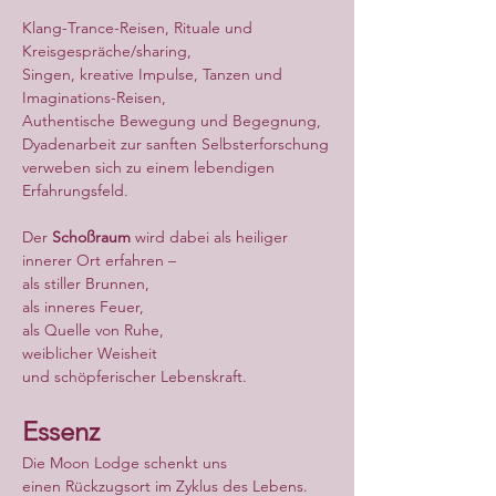
Klang-Trance-Reisen, Rituale und 
Kreisgespräche/sharing,
Singen, kreative Impulse, Tanzen und 
Imaginations-Reisen,
Authentische Bewegung und Begegnung,
Dyadenarbeit zur sanften Selbsterforschung
verweben sich zu einem lebendigen 
Erfahrungsfeld.
Der 
Schoßraum
 wird dabei als heiliger 
innerer Ort erfahren –
als stiller Brunnen,
als inneres Feuer,
als Quelle von Ruhe,
weiblicher Weisheit
und schöpferischer Lebenskraft.
Essenz
Die Moon Lodge schenkt uns
einen Rückzugsort im Zyklus des Lebens.