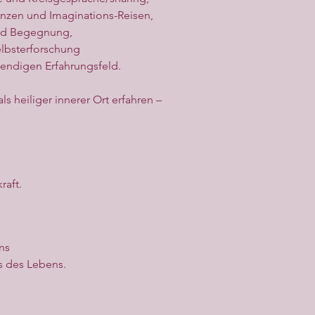
anzen und Imaginations-Reisen,
nd Begegnung,
elbsterforschung
endigen Erfahrungsfeld.
als heiliger innerer Ort erfahren –
raft.
ns
s des Lebens.