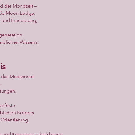
d der Mondzeit –
mäße Moon Lodge:
g und Erneuerung,
egeneration
iblichen Wissens.
is
 das Medizinrad
.
tungen,
eisfeste
blichen Körpers
Orientierung.
e und Kreisgespräche/sharing,