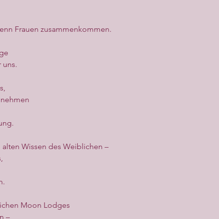
, wenn Frauen zusammenkommen.
dge
 uns.
s,
zunehmen
ung.
 alten Wissen des Weiblichen –
,
n.
glichen Moon Lodges
n –