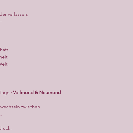
er verlassen,
–
haft
heit
Welt.
Tage · 
Vollmond & Neumond
 wechseln zwischen
,
ruck.