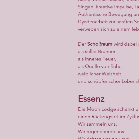
Singen, kreative Impulse, T
Authentische Bewegung u
Dyadenarbeit zur sanften S
verweben sich zu einem leb
Der 
Schoßraum
 wird dabei 
als stiller Brunnen,
als inneres Feuer,
als Quelle von Ruhe,
weiblicher Weisheit
und schöpferischer Lebensk
Essenz
Die Moon Lodge schenkt u
einen Rückzugsort im Zyklu
Wir sammeln uns.
Wir regenerieren uns.
Wir richten uns neu aus.