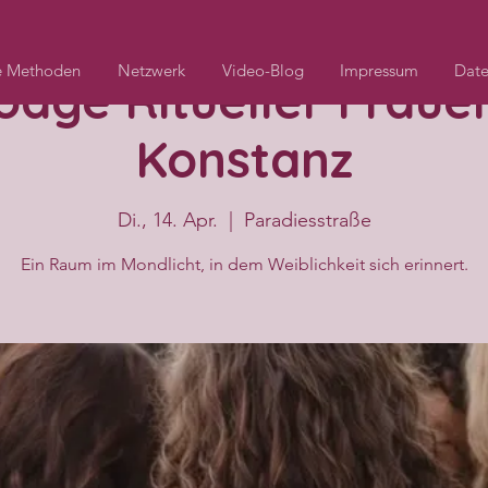
e Methoden
Netzwerk
Video-Blog
Impressum
Date
dge Ritueller Frauen
Konstanz
Di., 14. Apr.
  |  
Paradiesstraße
Ein Raum im Mondlicht, in dem Weiblichkeit sich erinnert.