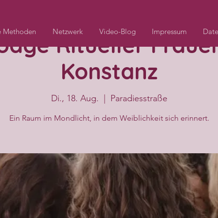
e Methoden
Netzwerk
Video-Blog
Impressum
Date
dge Ritueller Frauen
Konstanz
Di., 18. Aug.
  |  
Paradiesstraße
Ein Raum im Mondlicht, in dem Weiblichkeit sich erinnert.