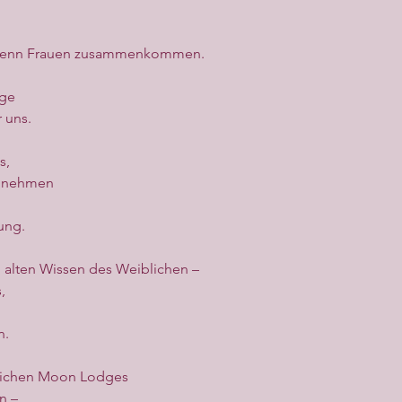
, wenn Frauen zusammenkommen.
dge
 uns.
s,
zunehmen
ung.
 alten Wissen des Weiblichen –
,
n.
glichen Moon Lodges
n –