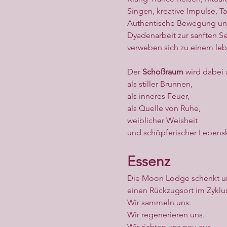
Singen, kreative Impulse, T
Authentische Bewegung u
Dyadenarbeit zur sanften S
verweben sich zu einem leb
Der 
Schoßraum
 wird dabei 
als stiller Brunnen,
als inneres Feuer,
als Quelle von Ruhe,
weiblicher Weisheit
und schöpferischer Lebensk
Essenz
Die Moon Lodge schenkt u
einen Rückzugsort im Zyklu
Wir sammeln uns.
Wir regenerieren uns.
Wir richten uns neu aus.