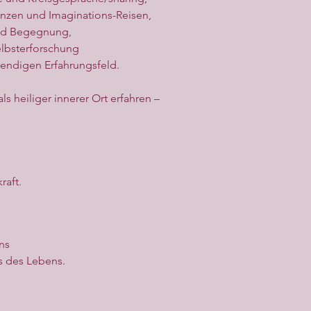
anzen und Imaginations-Reisen,
nd Begegnung,
elbsterforschung
endigen Erfahrungsfeld.
als heiliger innerer Ort erfahren –
raft.
ns
s des Lebens.