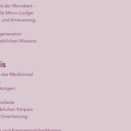
d der Mondzeit –
mäße Moon Lodge:
g und Erneuerung,
egeneration
iblichen Wissens.
is
 das Medizinrad
.
tungen,
eisfeste
blichen Körpers
Orientierung.
e und Kreisgespräche/sharing,