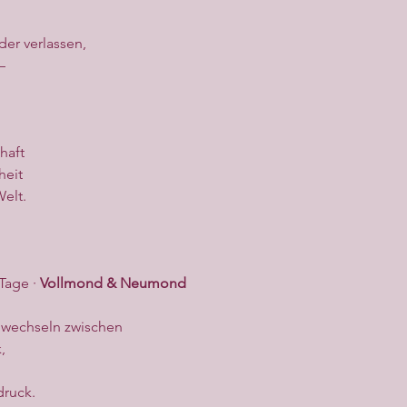
er verlassen,
–
haft
heit
Welt.
Tage · 
Vollmond & Neumond
 wechseln zwischen
,
ruck.