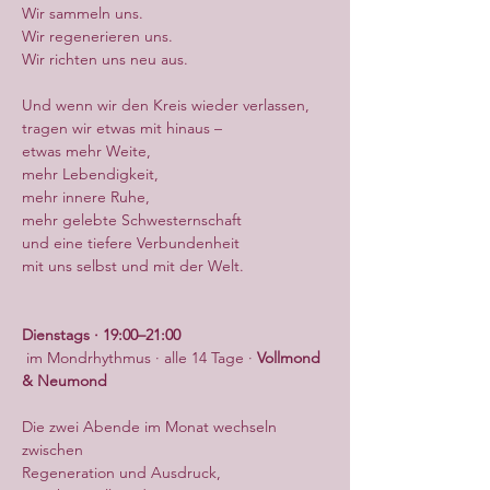
Wir sammeln uns.
Wir regenerieren uns.
Wir richten uns neu aus.
Und wenn wir den Kreis wieder verlassen,
tragen wir etwas mit hinaus –
etwas mehr Weite,
mehr Lebendigkeit,
mehr innere Ruhe,
mehr gelebte Schwesternschaft
und eine tiefere Verbundenheit
mit uns selbst und mit der Welt.
Dienstags · 19:00–21:00
 im Mondrhythmus · alle 14 Tage · 
Vollmond 
& Neumond
Die zwei Abende im Monat wechseln 
zwischen
Regeneration und Ausdruck,