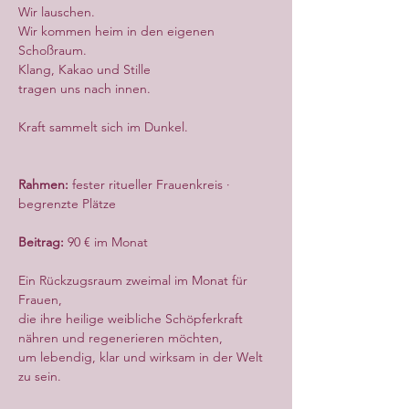
Wir lauschen.
Wir kommen heim in den eigenen 
Schoßraum.
Klang, Kakao und Stille
tragen uns nach innen.
Kraft sammelt sich im Dunkel.
Rahmen:
 fester ritueller Frauenkreis · 
begrenzte Plätze
Beitrag:
 90 € im Monat
Ein Rückzugsraum zweimal im Monat für 
Frauen,
die ihre heilige weibliche Schöpferkraft 
nähren und regenerieren möchten,
um lebendig, klar und wirksam in der Welt 
zu sein.