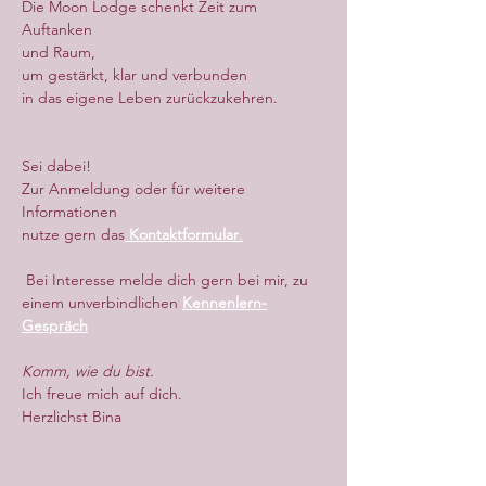
Die Moon Lodge schenkt Zeit zum 
Auftanken
und Raum,
um gestärkt, klar und verbunden
in das eigene Leben zurückzukehren.
Sei dabei!
Zur Anmeldung oder für weitere 
Informationen
nutze gern das
Kontaktformular
.
 Bei Interesse melde dich gern bei mir, zu 
einem unverbindlichen 
Kennenlern-
Gespräch
Komm, wie du bist.
Ich freue mich auf dich.
Herzlichst Bina