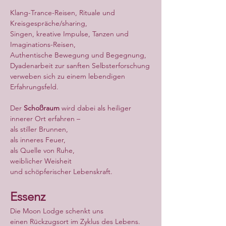
Klang-Trance-Reisen, Rituale und 
Kreisgespräche/sharing,
Singen, kreative Impulse, Tanzen und 
Imaginations-Reisen,
Authentische Bewegung und Begegnung,
Dyadenarbeit zur sanften Selbsterforschung
verweben sich zu einem lebendigen 
Erfahrungsfeld.
Der 
Schoßraum
 wird dabei als heiliger 
innerer Ort erfahren –
als stiller Brunnen,
als inneres Feuer,
als Quelle von Ruhe,
weiblicher Weisheit
und schöpferischer Lebenskraft.
Essenz
Die Moon Lodge schenkt uns
einen Rückzugsort im Zyklus des Lebens.