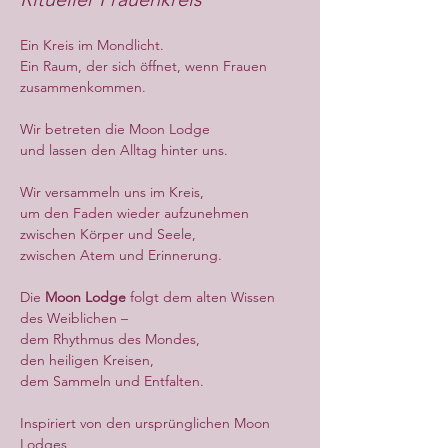
Ein Kreis im Mondlicht.
Ein Raum, der sich öffnet, wenn Frauen 
zusammenkommen.
Wir betreten die Moon Lodge
und lassen den Alltag hinter uns.
Wir versammeln uns im Kreis,
um den Faden wieder aufzunehmen
zwischen Körper und Seele,
zwischen Atem und Erinnerung.
Die 
Moon Lodge
 folgt dem alten Wissen 
des Weiblichen –
dem Rhythmus des Mondes,
den heiligen Kreisen,
dem Sammeln und Entfalten.
Inspiriert von den ursprünglichen Moon 
Lodges