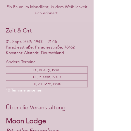
Ein Raum im Mondlicht, in dem Weiblichkeit
sich erinnert.
Zeit & Ort
01. Sept. 2026, 19:00 – 21:15
Paradiesstraße, Paradiesstraße, 78462
Konstanz-Altstadt, Deutschland
Andere Termine
Di., 18. Aug., 19:00
Di., 15. Sept., 19:00
Di., 29. Sept., 19:00
10 Termine ansehen
Über die Veranstaltung
Moon Lodge
Ritueller Frauenkreis