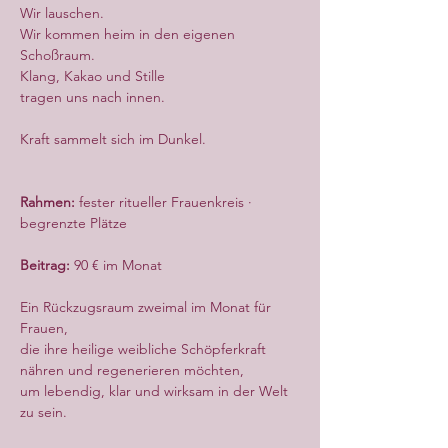
Wir lauschen.
Wir kommen heim in den eigenen 
Schoßraum.
Klang, Kakao und Stille
tragen uns nach innen.
Kraft sammelt sich im Dunkel.
Rahmen:
 fester ritueller Frauenkreis · 
begrenzte Plätze
Beitrag:
 90 € im Monat
Ein Rückzugsraum zweimal im Monat für 
Frauen,
die ihre heilige weibliche Schöpferkraft 
nähren und regenerieren möchten,
um lebendig, klar und wirksam in der Welt 
zu sein.