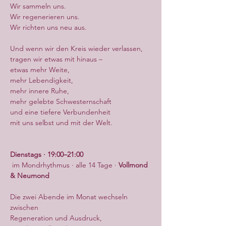
Wir sammeln uns.
Wir regenerieren uns.
Wir richten uns neu aus.
Und wenn wir den Kreis wieder verlassen,
tragen wir etwas mit hinaus –
etwas mehr Weite,
mehr Lebendigkeit,
mehr innere Ruhe,
mehr gelebte Schwesternschaft
und eine tiefere Verbundenheit
mit uns selbst und mit der Welt.
Dienstags · 19:00–21:00
 im Mondrhythmus · alle 14 Tage · 
Vollmond 
& Neumond
Die zwei Abende im Monat wechseln 
zwischen
Regeneration und Ausdruck,