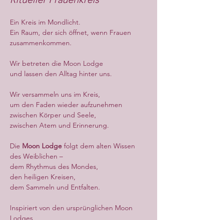
Ein Kreis im Mondlicht.
Ein Raum, der sich öffnet, wenn Frauen 
zusammenkommen.
Wir betreten die Moon Lodge
und lassen den Alltag hinter uns.
Wir versammeln uns im Kreis,
um den Faden wieder aufzunehmen
zwischen Körper und Seele,
zwischen Atem und Erinnerung.
Die 
Moon Lodge
 folgt dem alten Wissen 
des Weiblichen –
dem Rhythmus des Mondes,
den heiligen Kreisen,
dem Sammeln und Entfalten.
Inspiriert von den ursprünglichen Moon 
Lodges