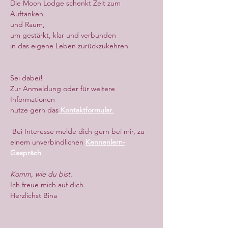
Die Moon Lodge schenkt Zeit zum 
Auftanken
und Raum,
um gestärkt, klar und verbunden
in das eigene Leben zurückzukehren.
Sei dabei!
Zur Anmeldung oder für weitere 
Informationen
nutze gern das
Kontaktformular
.
 Bei Interesse melde dich gern bei mir, zu 
einem unverbindlichen 
Kennenlern-
Gespräch
Komm, wie du bist.
Ich freue mich auf dich.
Herzlichst Bina