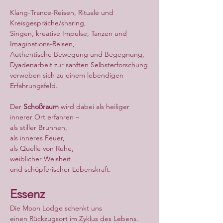
Klang-Trance-Reisen, Rituale und 
Kreisgespräche/sharing,
Singen, kreative Impulse, Tanzen und 
Imaginations-Reisen,
Authentische Bewegung und Begegnung,
Dyadenarbeit zur sanften Selbsterforschung
verweben sich zu einem lebendigen 
Erfahrungsfeld.
Der 
Schoßraum
 wird dabei als heiliger 
innerer Ort erfahren –
als stiller Brunnen,
als inneres Feuer,
als Quelle von Ruhe,
weiblicher Weisheit
und schöpferischer Lebenskraft.
Essenz
Die Moon Lodge schenkt uns
einen Rückzugsort im Zyklus des Lebens.