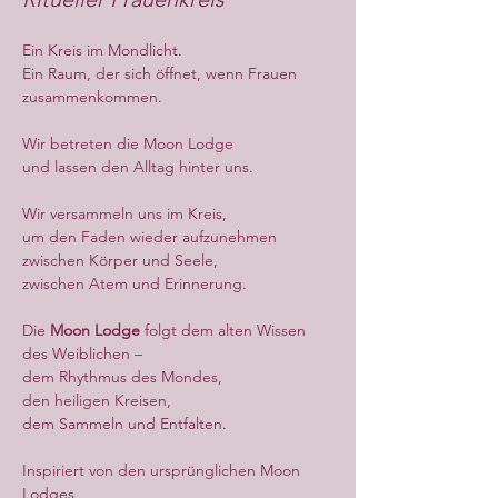
Ein Kreis im Mondlicht.
Ein Raum, der sich öffnet, wenn Frauen 
zusammenkommen.
Wir betreten die Moon Lodge
und lassen den Alltag hinter uns.
Wir versammeln uns im Kreis,
um den Faden wieder aufzunehmen
zwischen Körper und Seele,
zwischen Atem und Erinnerung.
Die 
Moon Lodge
 folgt dem alten Wissen 
des Weiblichen –
dem Rhythmus des Mondes,
den heiligen Kreisen,
dem Sammeln und Entfalten.
Inspiriert von den ursprünglichen Moon 
Lodges