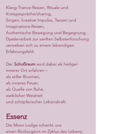
Klang-Trance-Reisen, Rituale und 
Kreisgespräche/sharing,
Singen, kreative Impulse, Tanzen und 
Imaginations-Reisen,
Authentische Bewegung und Begegnung,
Dyadenarbeit zur sanften Selbsterforschung
verweben sich zu einem lebendigen 
Erfahrungsfeld.
Der 
Schoßraum
 wird dabei als heiliger 
innerer Ort erfahren –
als stiller Brunnen,
als inneres Feuer,
als Quelle von Ruhe,
weiblicher Weisheit
und schöpferischer Lebenskraft.
Essenz
Die Moon Lodge schenkt uns
einen Rückzugsort im Zyklus des Lebens.