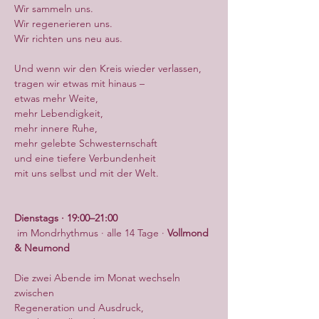
Wir sammeln uns.
Wir regenerieren uns.
Wir richten uns neu aus.
Und wenn wir den Kreis wieder verlassen,
tragen wir etwas mit hinaus –
etwas mehr Weite,
mehr Lebendigkeit,
mehr innere Ruhe,
mehr gelebte Schwesternschaft
und eine tiefere Verbundenheit
mit uns selbst und mit der Welt.
Dienstags · 19:00–21:00
 im Mondrhythmus · alle 14 Tage · 
Vollmond 
& Neumond
Die zwei Abende im Monat wechseln 
zwischen
Regeneration und Ausdruck,