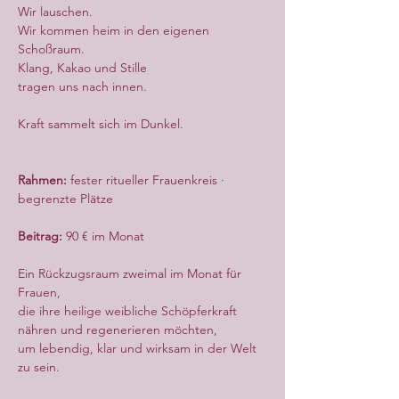
Wir lauschen.
Wir kommen heim in den eigenen 
Schoßraum.
Klang, Kakao und Stille
tragen uns nach innen.
Kraft sammelt sich im Dunkel.
Rahmen:
 fester ritueller Frauenkreis · 
begrenzte Plätze
Beitrag:
 90 € im Monat
Ein Rückzugsraum zweimal im Monat für 
Frauen,
die ihre heilige weibliche Schöpferkraft 
nähren und regenerieren möchten,
um lebendig, klar und wirksam in der Welt 
zu sein.