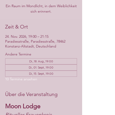
Ein Raum im Mondlicht, in dem Weiblichkeit
sich erinnert.
Zeit & Ort
24. Nov. 2026, 19:00 – 21:15
Paradiesstraße, Paradiesstraße, 78462
Konstanz-Altstadt, Deutschland
Andere Termine
Di., 18. Aug., 19:00
Di., 01. Sept., 19:00
Di., 15. Sept., 19:00
10 Termine ansehen
Über die Veranstaltung
Moon Lodge
Ritueller Frauenkreis