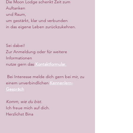
Die Moon Lodge schenkt Zeit zum 
Auftanken
und Raum,
um gestärkt, klar und verbunden
in das eigene Leben zurückzukehren.
Sei dabei!
Zur Anmeldung oder für weitere 
Informationen
nutze gern das
Kontaktformular
.
 Bei Interesse melde dich gern bei mir, zu 
einem unverbindlichen 
Kennenlern-
Gespräch
Komm, wie du bist.
Ich freue mich auf dich.
Herzlichst Bina