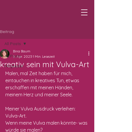
Beitrag
All Posts
Bina Baum
All Posts
5. Apr. 2023
1 Min. Lesezeit
kreativ sein mit Vulva-Art
Mitglieder
Malen, mal Zeit haben für mich, 
eintauchen in kreatives Tun, etwas 
erschaffen mit meinen Händen, 
meinem Herz und meiner Seele.
Meiner Vulva Ausdruck verleihen: 
Vulva-Art.
Wenn meine Vulva malen könnte- was 
würde sie malen?